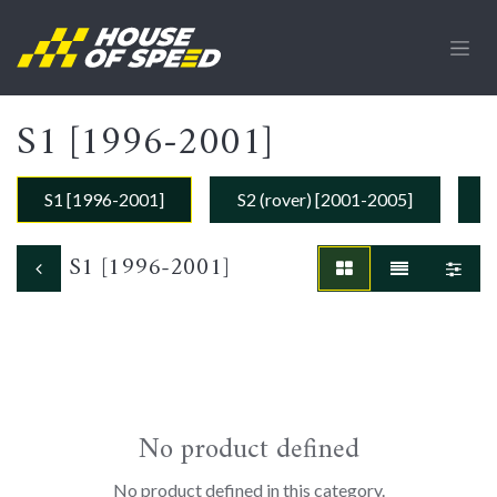
Skip to Content
S1 [1996-2001]
S1 [1996-2001]
S2 (rover) [2001-2005]
S
S1 [1996-2001]
No product defined
No product defined in this category.