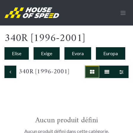
Se rendre au contenu
340R [1996-2001]
Elise
Exige
Evora
Europa
340R [1996-2001]
Aucun produit défini
Aucun produit défini dans cette catégorie.