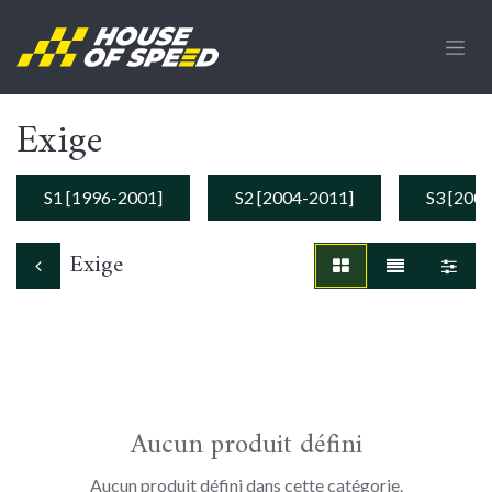
Se rendre au contenu
Exige
S1 [1996-2001]
S2 [2004-2011]
S3 [200
Exige
Aucun produit défini
Aucun produit défini dans cette catégorie.