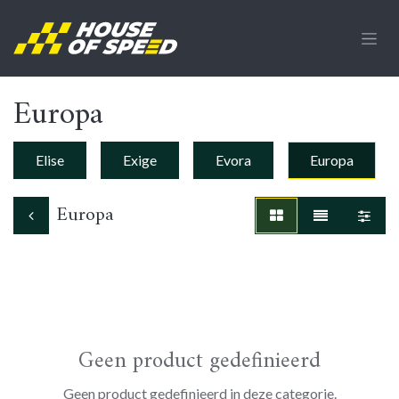
Overslaan naar inhoud
Europa
Elise
Exige
Evora
Europa
Europa
Geen product gedefinieerd
Geen product gedefinieerd in deze categorie.