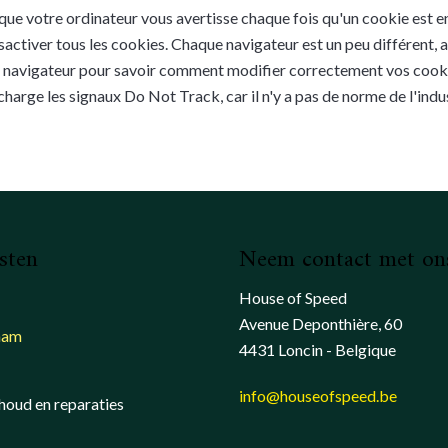
que votre ordinateur vous avertisse chaque fois qu'un cookie est e
activer tous les cookies. Chaque navigateur est un peu différent, a
e navigateur pour savoir comment modifier correctement vos cook
harge les signaux Do Not Track, car il n'y a pas de norme de l'indus
sten
Neem contact met on
House of Speed
Avenue Deponthière, 60
ham
4431 Loncin - Belgique
info@houseofspeed.be
oud en reparaties