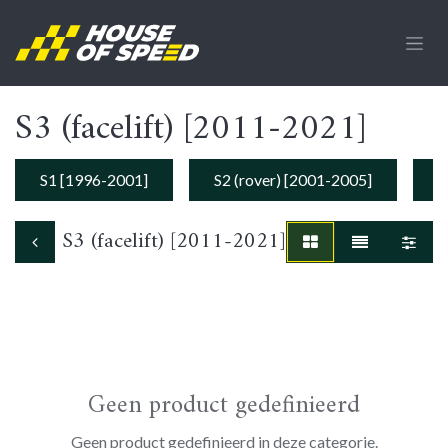
Overslaan naar inhoud
S3 (facelift) [2011-2021]
S1 [1996-2001]
S2 (rover) [2001-2005]
S
S3 (facelift) [2011-2021]
Geen product gedefinieerd
Geen product gedefinieerd in deze categorie.