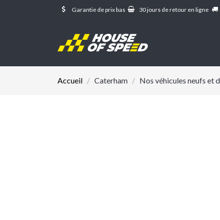
Se rendre au contenu
Garantie de prix bas
30 jours de retour en ligne
Accueil
/
Caterham
/
Nos véhicules neufs et 