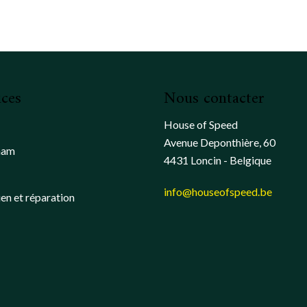
ices
Nous contacter
House of Speed
Avenue Deponthière, 60
ham
4431 Loncin - Belgique
info@houseofspeed.be
ien et réparation