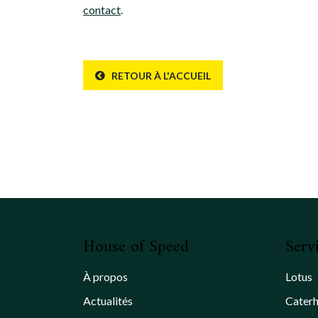
contact
.
RETOUR À L'ACCUEIL
House of Speed
Serv
À propos
Lotus
Actualités
Cater