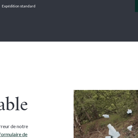
Expédition standard
SERVICES
CATERHAM
AGI
Erreur 
able
rreur de notre
formulaire de