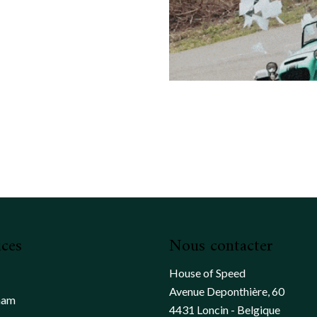
ices
Nous contacter
House of Speed
Avenue Deponthière, 60
ham
4431 Loncin - Belgique