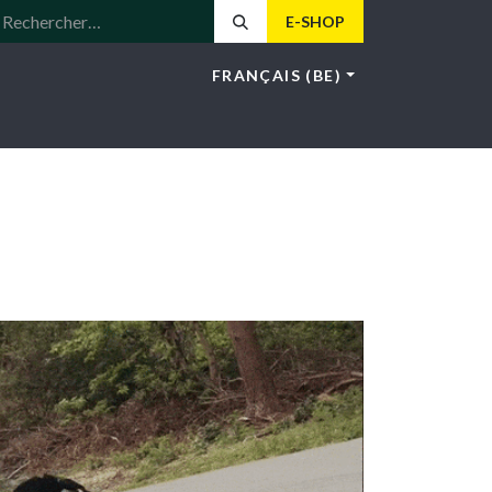
E-SHOP
FRANÇAIS (BE)
LE
LOTUS
NEWS
HOS
CONTACT
404