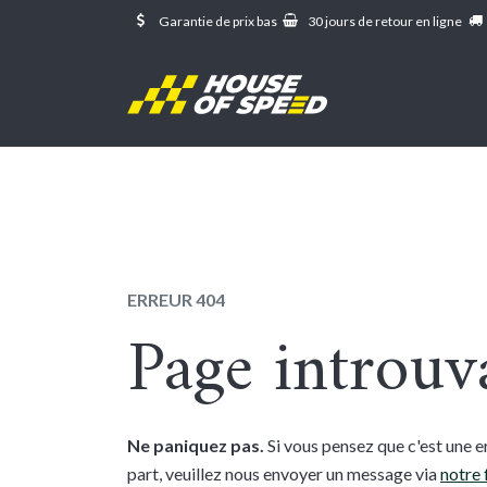
Se rendre au contenu
Garantie de prix bas
30 jours de retour en ligne
Erreur 404
ERREUR 404
Page introuv
Ne paniquez pas.
Si vous pensez que c'est une e
part, veuillez nous envoyer un message via
notre 