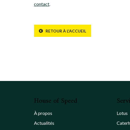
contact
.
RETOUR À L'ACCUEIL
House of Speed
Serv
À propos
Lotus
Actualités
Cater