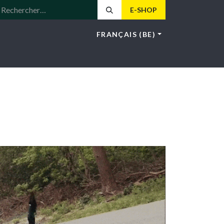
E-SHOP
FRANÇAIS (BE)
LE
LOTUS
NEWS
HOS
CONTACT
404