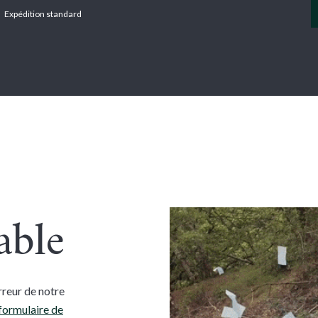
Expédition standard
SERVICES
CATERHAM
AGI
Erreur 
able
rreur de notre
formulaire de