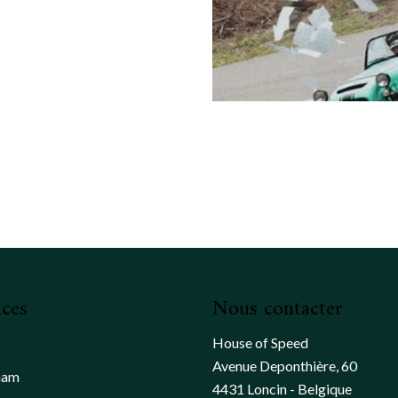
ices
Nous contacter
House of Speed
Avenue Deponthière, 60
ham
4431 Loncin - Belgique