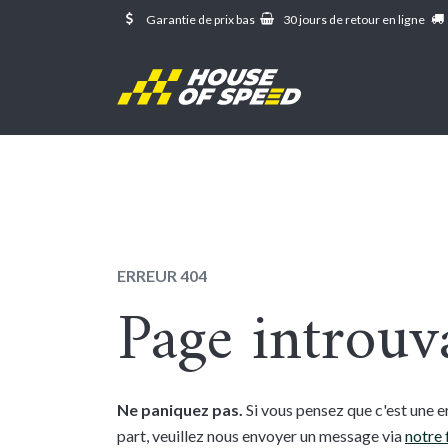
Se rendre au contenu
Garantie de prix bas
30 jours de retour en ligne
Erreur 404
ERREUR 404
Page introuv
Ne paniquez pas.
Si vous pensez que c'est une e
part, veuillez nous envoyer un message via
notre 