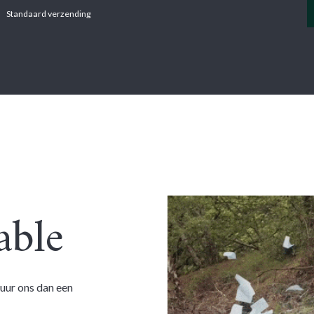
Standaard verzending
SERVICES
CATERHAM
AGILE
Fout 40
able
stuur ons dan een