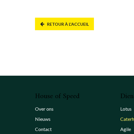
RETOUR À L'ACCUEIL
House of Speed
Dien
Over ons
Lotus
Nieuws
Cater
Contact
Agile