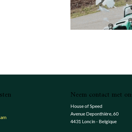
sten
Neem contact met on
House of Speed
Avenue Deponthière, 60
ham
4431 Loncin - Belgique