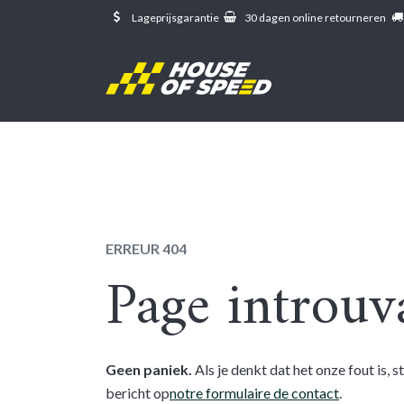
Overslaan naar inhoud
Lageprijsgarantie
30 dagen online retourneren
Fout 404
ERREUR 404
Page introuv
Geen paniek.
Als je denkt dat het onze fout is, 
bericht op
notre formulaire de contact
.